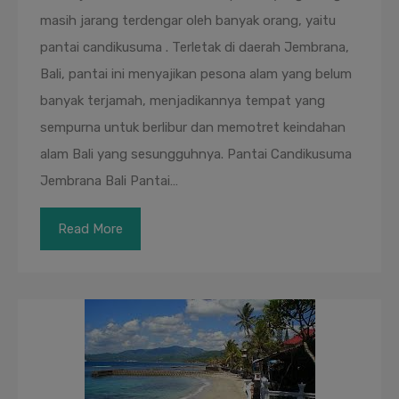
masih jarang terdengar oleh banyak orang, yaitu
pantai candikusuma . Terletak di daerah Jembrana,
Bali, pantai ini menyajikan pesona alam yang belum
banyak terjamah, menjadikannya tempat yang
sempurna untuk berlibur dan memotret keindahan
alam Bali yang sesungguhnya. Pantai Candikusuma
Jembrana Bali Pantai…
Read More