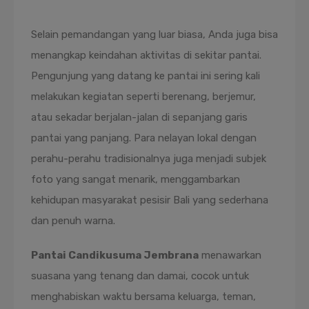
Selain pemandangan yang luar biasa, Anda juga bisa
menangkap keindahan aktivitas di sekitar pantai.
Pengunjung yang datang ke pantai ini sering kali
melakukan kegiatan seperti berenang, berjemur,
atau sekadar berjalan-jalan di sepanjang garis
pantai yang panjang. Para nelayan lokal dengan
perahu-perahu tradisionalnya juga menjadi subjek
foto yang sangat menarik, menggambarkan
kehidupan masyarakat pesisir Bali yang sederhana
dan penuh warna.
Pantai Candikusuma Jembrana
menawarkan
suasana yang tenang dan damai, cocok untuk
menghabiskan waktu bersama keluarga, teman,