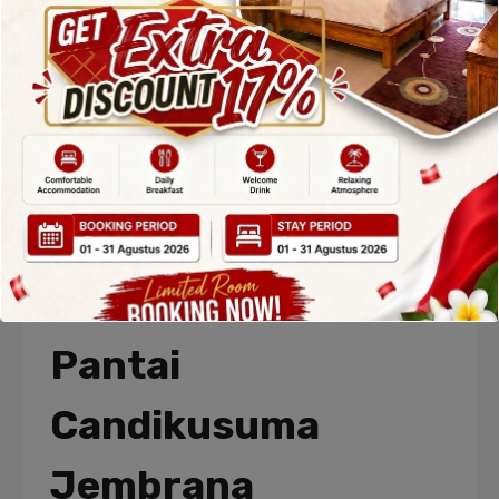
Pantai Candikusuma Jembrana
juga
menyuguhkan pemandangan matahari terbenam
yang luar biasa. Saat senja tiba, langit akan dipenuhi
dengan warna oranye dan merah yang memukau,
menciptakan latar belakang dramatis untuk setiap
foto. Tidak hanya itu, keberadaan batu karang
besar di pinggir pantai sering menjadi objek yang
menarik untuk difoto, menambah kesan alami dan
magis dalam setiap jepretan.
Pantai
Candikusuma
Jembrana