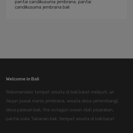
pantai candikusuma jembrana
,
pantai
candikusuma jembrana bali
Welcome in Bali
Rekomendasi tempat wisata di bali barat meliputi, air
terjun juwuk manis jembrana, wisata desa yehembangl,
desa palasari bali, the octagon ocean club pejarakan,
pantai soka Tabanan bali, tempat wisata di bali barat