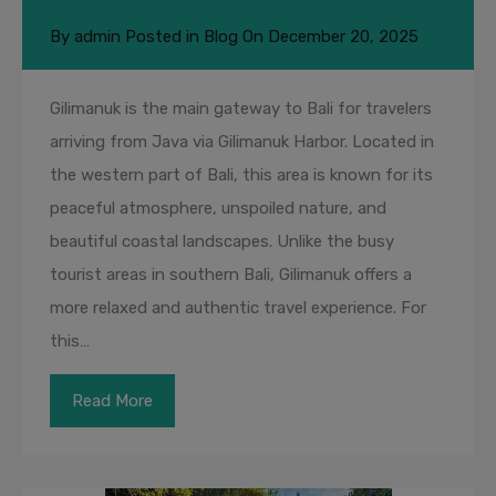
By
admin
Posted in
Blog
On
December 20, 2025
Gilimanuk is the main gateway to Bali for travelers
arriving from Java via Gilimanuk Harbor. Located in
the western part of Bali, this area is known for its
peaceful atmosphere, unspoiled nature, and
beautiful coastal landscapes. Unlike the busy
tourist areas in southern Bali, Gilimanuk offers a
more relaxed and authentic travel experience. For
this…
Read More