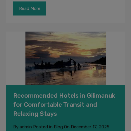
Read More
Recommended Hotels in Gilimanuk
for Comfortable Transit and
Relaxing Stays
By
admin
Posted in
Blog
On
December 17, 2025