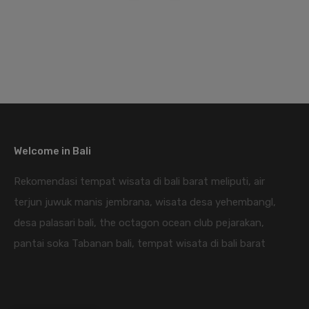
Welcome in Bali
Rekomendasi tempat wisata di bali barat meliputi, air
terjun juwuk manis jembrana, wisata desa yehembangl,
desa palasari bali, the octagon ocean club pejarakan,
pantai soka Tabanan bali, tempat wisata di bali barat