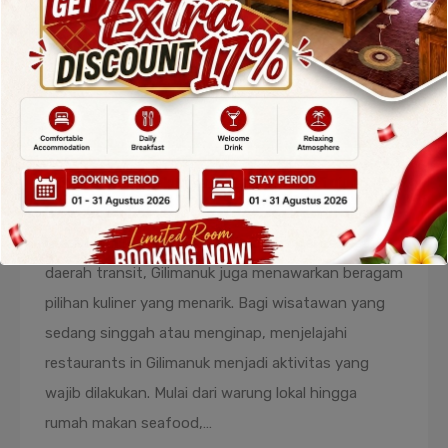
Rekomendasi Restaurants Terbaik
di Gilimanuk Bali Terbaru
By
admin
Posted in
Blog
On
December 18, 2025
Gilimanuk merupakan kawasan penting di ujung
barat Pulau Bali yang dikenal sebagai pintu masuk
utama dari Pulau Jawa. Selain berfungsi sebagai
daerah transit, Gilimanuk juga menawarkan beragam
pilihan kuliner yang menarik. Bagi wisatawan yang
sedang singgah atau menginap, menjelajahi
restaurants in Gilimanuk menjadi aktivitas yang
wajib dilakukan. Mulai dari warung lokal hingga
rumah makan seafood,…