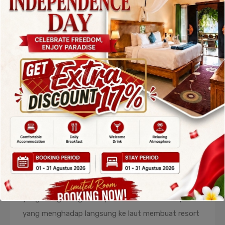
1. The Menjangan Resort
The Menjangan Resort adalah salah satu
resort in
Gilimanuk
paling populer di kawasan Bali Barat.
Terletak di dalam area Taman Nasional Bali Barat,
resort ini menawarkan pengalaman menginap yang
menyatu dengan alam. Vila-vilanya dikelilingi hutan
dan savana, menciptakan suasana privat dan
eksklusif. Resort ini sangat cocok bagi pencinta
alam dan pasangan yang mencari ketenangan.
2. NusaBay Menjangan by WHM
NusaBay Menjangan merupakan
resort Gilimanuk
yang mengusung konsep eco-resort. Lokasinya
yang menghadap langsung ke laut membuat resort