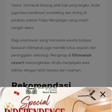
fauna, termasuk burung jalak bali yang langka. Anda
juga bisa menikmati snorkeling dan diving di
perairan sekitar Pulau Menjangan yang masih
sangat alami.
Bagi wisatawan yang menyukai wisata budaya,
kawasan Gilimanuk juga memiliki situs sejarah dan
peninggalan arkeologi. Menginap di
Gilimanuk
resort
memungkinkan Anda menjelajahi area
sekitar dengan lebih leluasa dan nyaman.
Rekomendasi
Resort di Gilimanuk