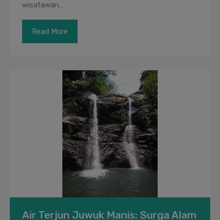
wisatawan…
Read More
Air Terjun Juwuk Manis: Surga Alam