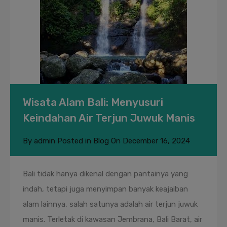
Wisata Alam Bali: Menyusuri
Keindahan Air Terjun Juwuk Manis
By
admin
Posted in
Blog
On
December 16, 2024
Bali tidak hanya dikenal dengan pantainya yang
indah, tetapi juga menyimpan banyak keajaiban
alam lainnya, salah satunya adalah air terjun juwuk
manis. Terletak di kawasan Jembrana, Bali Barat, air