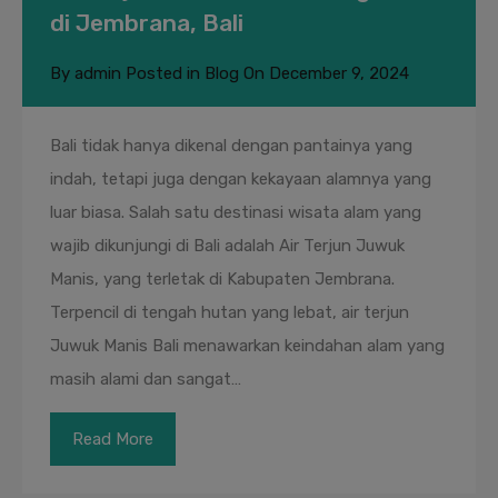
di Jembrana, Bali
By
admin
Posted in
Blog
On
December 9, 2024
Bali tidak hanya dikenal dengan pantainya yang
indah, tetapi juga dengan kekayaan alamnya yang
luar biasa. Salah satu destinasi wisata alam yang
wajib dikunjungi di Bali adalah Air Terjun Juwuk
Manis, yang terletak di Kabupaten Jembrana.
Terpencil di tengah hutan yang lebat, air terjun
Juwuk Manis Bali menawarkan keindahan alam yang
masih alami dan sangat…
Read More