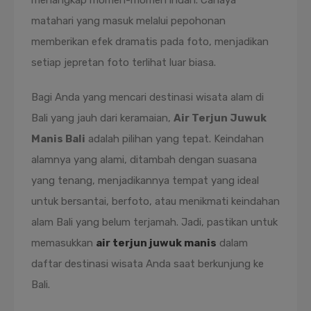
menangkap momen-momen indah. Cahaya
matahari yang masuk melalui pepohonan
memberikan efek dramatis pada foto, menjadikan
setiap jepretan foto terlihat luar biasa.
Bagi Anda yang mencari destinasi wisata alam di
Bali yang jauh dari keramaian,
Air Terjun Juwuk
Manis Bali
adalah pilihan yang tepat. Keindahan
alamnya yang alami, ditambah dengan suasana
yang tenang, menjadikannya tempat yang ideal
untuk bersantai, berfoto, atau menikmati keindahan
alam Bali yang belum terjamah. Jadi, pastikan untuk
memasukkan
air terjun juwuk manis
dalam
daftar destinasi wisata Anda saat berkunjung ke
Bali.