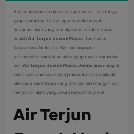
Bali tidak hanya terkenal dengan pantai-pantainya
yang memukau, tetapi juga memiliki banyak
destinasi alam yang menakjubkan, salah satunya
adalah
Air Terjun Juwuk Manis
. Terletak di
Kabupaten Jembrana, Bali, air terjun ini
menawarkan keindahan alam yang masih alami dan
asri.
Air terjun Juwuk Manis Jembrana
menjadi
salah satu oase alam yang menarik untuk dijelajahi
oleh para wisatawan yang mencari ketenangan dan
keindahan alam yang belum banyak terjamah.
Air Terjun