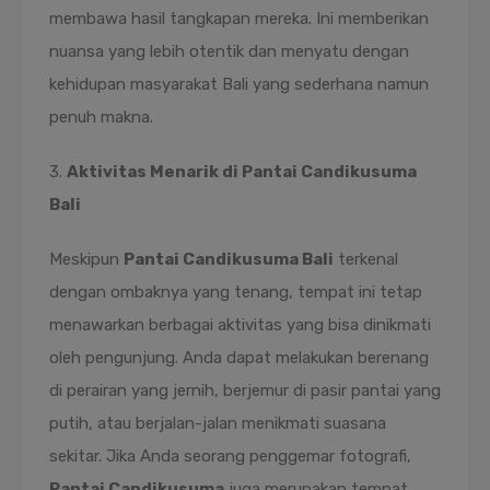
membawa hasil tangkapan mereka. Ini memberikan
nuansa yang lebih otentik dan menyatu dengan
kehidupan masyarakat Bali yang sederhana namun
penuh makna.
3.
Aktivitas Menarik di Pantai Candikusuma
Bali
Meskipun
Pantai Candikusuma Bali
terkenal
dengan ombaknya yang tenang, tempat ini tetap
menawarkan berbagai aktivitas yang bisa dinikmati
oleh pengunjung. Anda dapat melakukan berenang
di perairan yang jernih, berjemur di pasir pantai yang
putih, atau berjalan-jalan menikmati suasana
sekitar. Jika Anda seorang penggemar fotografi,
Pantai Candikusuma
juga merupakan tempat