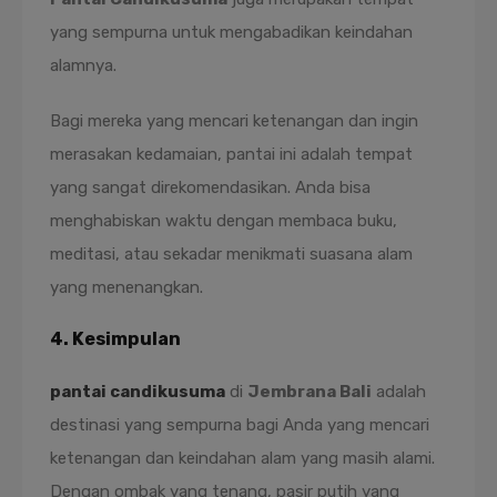
yang sempurna untuk mengabadikan keindahan
alamnya.
Bagi mereka yang mencari ketenangan dan ingin
merasakan kedamaian, pantai ini adalah tempat
yang sangat direkomendasikan. Anda bisa
menghabiskan waktu dengan membaca buku,
meditasi, atau sekadar menikmati suasana alam
yang menenangkan.
4.
Kesimpulan
pantai candikusuma
di
Jembrana Bali
adalah
destinasi yang sempurna bagi Anda yang mencari
ketenangan dan keindahan alam yang masih alami.
Dengan ombak yang tenang, pasir putih yang