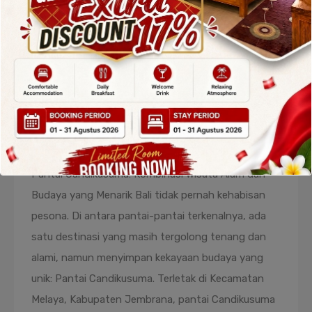
Pantai Candikusuma: Kombinasi
Wisata Alam dan Budaya yang
Menarik
By
admin
Posted in
Blog
On
July 19, 2025
Pantai Candikusuma: Kombinasi Wisata Alam dan
Budaya yang Menarik Bali tidak pernah kehabisan
pesona. Di antara pantai-pantai terkenalnya, ada
satu destinasi yang masih tergolong tenang dan
alami, namun menyimpan kekayaan budaya yang
unik: Pantai Candikusuma. Terletak di Kecamatan
Melaya, Kabupaten Jembrana, pantai Candikusuma