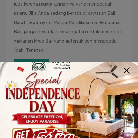
juga karena ragam kulinernya yang menggugah
selera. Jika Anda sedang berada di kawasan Bali
Barat, tepatnya di Pantai Candikusuma Jembrana
Bali, jangan lewatkan kesempatan untuk menikmati
makanan khas Bali yang autentik dan menggoda
lidah. Terletak…
Read More