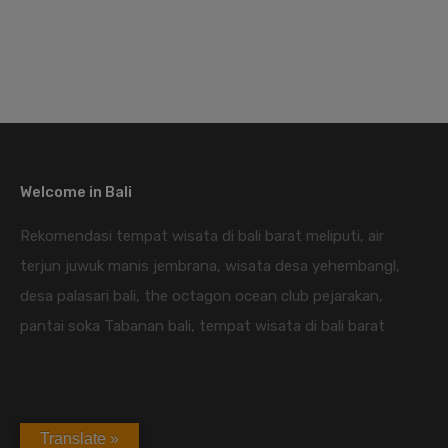
Welcome in Bali
Rekomendasi tempat wisata di bali barat meliputi, air
terjun juwuk manis jembrana, wisata desa yehembangl,
desa palasari bali, the octagon ocean club pejarakan,
pantai soka Tabanan bali, tempat wisata di bali barat
Translate »