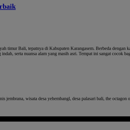
rbaik
layah timur Bali, tepatnya di Kabupaten Karangasem. Berbeda dengan k
dah, serta nuansa alam yang masih asri. Tempat ini sangat cocok bag
nis jembrana, wisata desa yehembangl, desa palasari bali, the octagon o