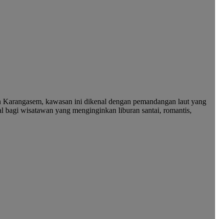
en Karangasem, kawasan ini dikenal dengan pemandangan laut yang
eal bagi wisatawan yang menginginkan liburan santai, romantis,