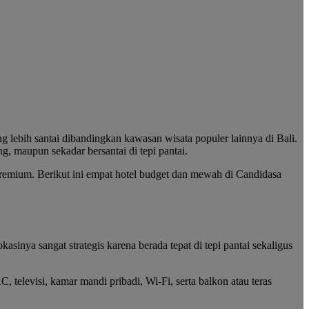
 lebih santai dibandingkan kawasan wisata populer lainnya di Bali.
, maupun sekadar bersantai di tepi pantai.
premium. Berikut ini empat hotel budget dan mewah di Candidasa
inya sangat strategis karena berada tepat di tepi pantai sekaligus
 televisi, kamar mandi pribadi, Wi-Fi, serta balkon atau teras