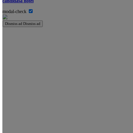
candidasa hotel
modal-check
Dismiss ad
Dismiss ad