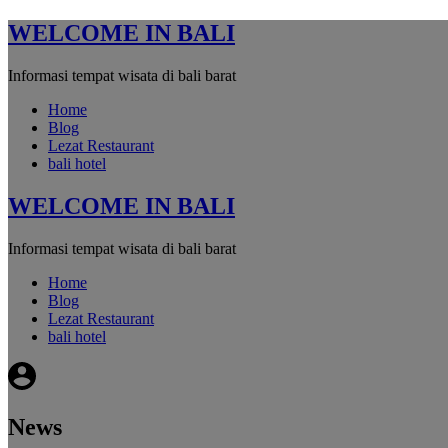
WELCOME IN BALI
Informasi tempat wisata di bali barat
Home
Blog
Lezat Restaurant
bali hotel
WELCOME IN BALI
Informasi tempat wisata di bali barat
Home
Blog
Lezat Restaurant
bali hotel
News