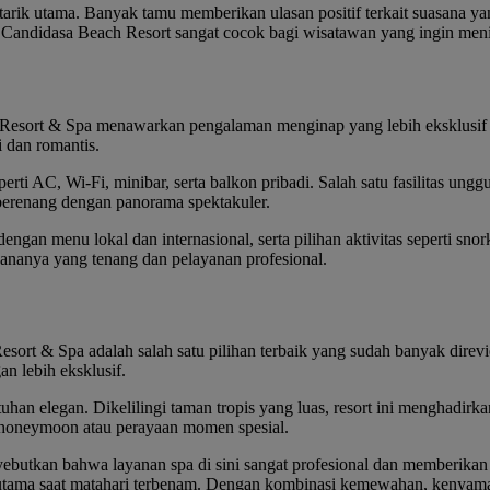
arik utama. Banyak tamu memberikan ulasan positif terkait suasana ya
na Candidasa Beach Resort sangat cocok bagi wisatawan yang ingin me
sort & Spa menawarkan pengalaman menginap yang lebih eksklusif den
i dan romantis.
rti AC, Wi-Fi, minibar, serta balkon pribadi. Salah satu fasilitas un
berenang dengan panorama spektakuler.
 dengan menu lokal dan internasional, serta pilihan aktivitas seperti sn
sananya yang tenang dan pelayanan profesional.
rt & Spa adalah salah satu pilihan terbaik yang sudah banyak direview
n lebih eksklusif.
an elegan. Dikelilingi taman tropis yang luas, resort ini menghadirkan
 honeymoon atau perayaan momen spesial.
enyebutkan bahwa layanan spa di sini sangat profesional dan memberika
utama saat matahari terbenam. Dengan kombinasi kemewahan, kenyama