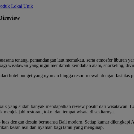
Direview
uasana tenang, pemandangan laut memukau, serta atmosfer liburan yang
agi wisatawan yang ingin menikmati keindahan alam, snorkeling, diving
dari hotel budget yang nyaman hingga resort mewah dengan fasilitas 
ik yang sudah banyak mendapatkan review positif dari wisatawan. Lokas
enjelajahi restoran, toko, dan tempat wisata di sekitarnya.
p luas dengan desain bernuansa Bali modern. Setiap kamar dilengkapi AC,
ikan kesan asri dan nyaman bagi tamu yang menginap.