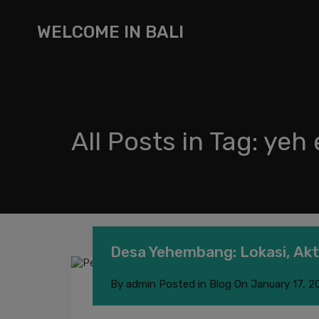
WELCOME IN BALI
All Posts in Tag: ye
Desa Yehembang: Lokasi, Akti
By
admin
Posted in
Blog
On
January 17, 2