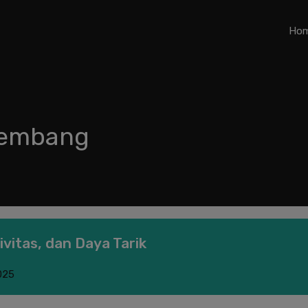
Ho
h embang
vitas, dan Daya Tarik
025