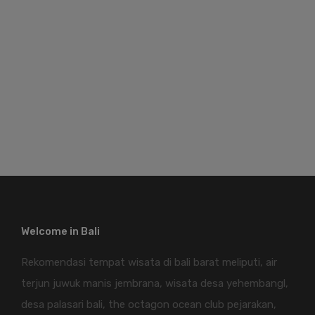
Welcome in Bali
Rekomendasi tempat wisata di bali barat meliputi, air
terjun juwuk manis jembrana, wisata desa yehembangl,
desa palasari bali, the octagon ocean club pejarakan,