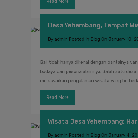
Read More
Desa Yehembang, Tempat Wis
By
admin
Posted in
Blog
On
January 10, 2
Bali tidak hanya dikenal dengan pantainya y
budaya dan pesona alamnya. Salah satu desa y
menawarkan pengalaman wisata yang berbeda,
Read More
Wisata Desa Yehembang: Har
By
admin
Posted in
Blog
On
January 4, 2