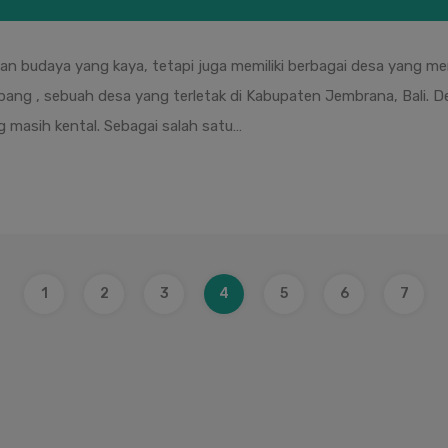
 dan budaya yang kaya, tetapi juga memiliki berbagai desa yang
ang , sebuah desa yang terletak di Kabupaten Jembrana, Bali. 
g masih kental. Sebagai salah satu…
1
2
3
4
5
6
7