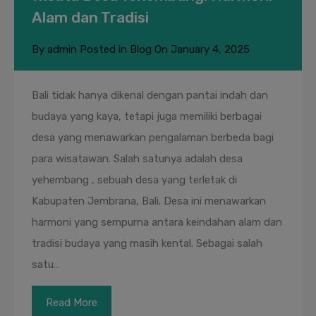
Alam dan Tradisi
By
admin
Posted in
Blog
On
January 4, 2025
Bali tidak hanya dikenal dengan pantai indah dan
budaya yang kaya, tetapi juga memiliki berbagai
desa yang menawarkan pengalaman berbeda bagi
para wisatawan. Salah satunya adalah desa
yehembang , sebuah desa yang terletak di
Kabupaten Jembrana, Bali. Desa ini menawarkan
harmoni yang sempurna antara keindahan alam dan
tradisi budaya yang masih kental. Sebagai salah
satu…
Read More