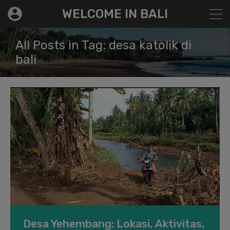
modal-check
WELCOME IN BALI
All Posts in Tag: desa katolik di
bali
Desa Yehembang: Lokasi, Aktivitas,