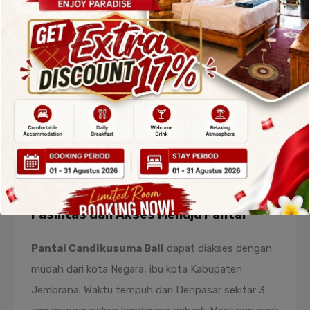
para pemula untuk belajar teknik dasar seperti
paddling, take off, dan menjaga keseimbangan di
atas papan selancar.
Selain itu, area pantai yang luas memberi ruang lebih
bagi para pemula untuk berlatih tanpa khawatir
bertabrakan dengan peselancar lain. Beberapa
sekolah surfing lokal juga mulai membuka kelas
dasar di sekitar pantai ini, dengan instruktur yang
berpengalaman dan ramah untuk segala usia.
Fasilitas dan Akses Menuju Pantai
Pantai Candikusuma Bali
dapat diakses dengan
mudah dari kota Negara, ibu kota Kabupaten
Jembrana. Waktu tempuh dari Denpasar sekitar 3