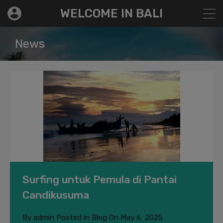
modal-check
WELCOME IN BALI
News
Surfing untuk Pemula di Pantai
Candikusuma
By
admin
Posted in
Blog
On
May 6, 2025