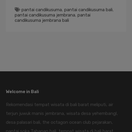
pantai candikusuma
,
pantai candikusuma bali
,
pantai candikusuma jembrana
,
pantai
candikusuma jembrana bali
Welcome in Bali
Rekomendasi tempat wisata di bali barat meliputi, air
terjun juwuk manis jembrana, wisata desa yehembangl,
desa palasari bali, the octagon ocean club pejarakan,
pantai soka Tabanan bali, tempat wisata di bali barat