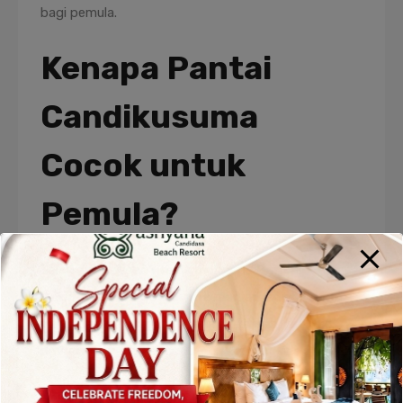
bagi pemula.
Kenapa Pantai
Candikusuma
Cocok untuk
Pemula?
Salah satu alasan utama mengapa
Pantai
Candikusuma Jembrana
menjadi spot surfing
yang ideal untuk pemula adalah karena karakter
ombaknya yang cenderung stabil dan tidak terlalu
tinggi, terutama di pagi hari. Hal ini memungkinkan