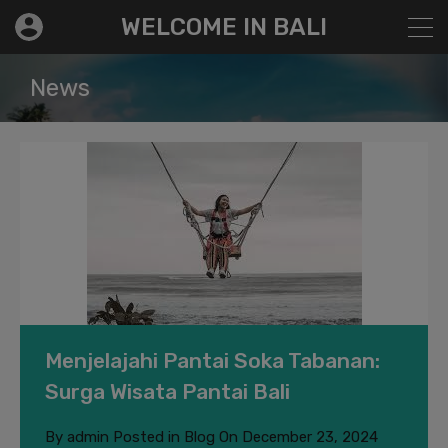
modal-check
WELCOME IN BALI
News
Menjelajahi Pantai Soka Tabanan:
Surga Wisata Pantai Bali
By
admin
Posted in
Blog
On
December 23, 2024