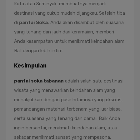
Kuta atau Seminyak, membuatnya menjadi
destinasi yang cukup mudah dijangkau. Setelah tiba
di
pantai Soka
, Anda akan disambut oleh suasana
yang tenang dan jauh dari keramaian, memberi
Anda kesempatan untuk menikmati keindahan alam
Bali dengan lebih intim.
Kesimpulan
pantai soka tabanan
adalah salah satu destinasi
wisata yang menawarkan keindahan alam yang
menakjubkan dengan pasir hitamnya yang eksotis,
pemandangan matahari terbenam yang luar biasa,
serta suasana yang tenang dan damai. Baik Anda
ingin bersantai, menikmati keindahan alam, atau
sekadar menikmati sunset yang mempesona,