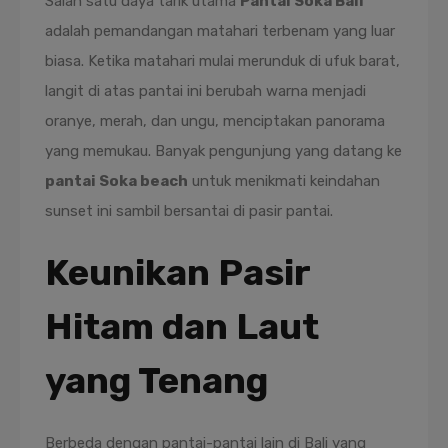
Salah satu daya tarik utama
Pantai Soka Bali
adalah pemandangan matahari terbenam yang luar
biasa. Ketika matahari mulai merunduk di ufuk barat,
langit di atas pantai ini berubah warna menjadi
oranye, merah, dan ungu, menciptakan panorama
yang memukau. Banyak pengunjung yang datang ke
pantai Soka beach
untuk menikmati keindahan
sunset ini sambil bersantai di pasir pantai.
Keunikan Pasir
Hitam dan Laut
yang Tenang
Berbeda dengan pantai-pantai lain di Bali yang