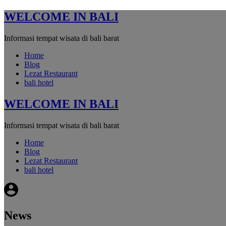
WELCOME IN BALI
Informasi tempat wisata di bali barat
Home
Blog
Lezat Restaurant
bali hotel
WELCOME IN BALI
Informasi tempat wisata di bali barat
Home
Blog
Lezat Restaurant
bali hotel
News