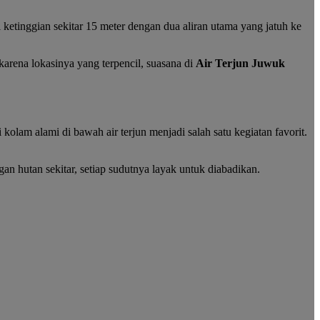
ki ketinggian sekitar 15 meter dengan dua aliran utama yang jatuh ke
 karena lokasinya yang terpencil, suasana di
Air Terjun Juwuk
 kolam alami di bawah air terjun menjadi salah satu kegiatan favorit.
an hutan sekitar, setiap sudutnya layak untuk diabadikan.