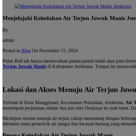
Menjelajahi Keindahan Air Terjun Juwuk Manis Je
By
admin
Posted in
Blog
On
November 15, 2024
Pulau Bali tak hanya menawarkan pantai-pantai indah atau pura berse
Terjun Juwuk Manis
di Kabupaten Jembrana. Tempat ini menawark
karangasem hotel
Lokasi dan Akses Menuju Air Terjun Juw
Terletak di Desa Manggissari, Kecamatan Pekutatan, Jembrana,
Air 
menempuh perjalanan sekitar dua jam dari Denpasar ke arah barat. Dar
Meskipun medan menuju air terjun cukup menantang dengan beberapa 
ditemani suara gemericik air sungai dan kicauan burung yang menam
Pesona Keindahan Air Terjun Juwuk Manis