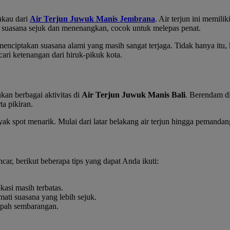
ukau dari
Air Terjun Juwuk Manis Jembrana
. Air terjun ini memili
n suasana sejuk dan menenangkan, cocok untuk melepas penat.
 menciptakan suasana alami yang masih sangat terjaga. Tidak hanya itu,
ri ketenangan dari hiruk-pikuk kota.
an berbagai aktivitas di
Air Terjun Juwuk Manis Bali
. Berendam di
a pikiran.
ak spot menarik. Mulai dari latar belakang air terjun hingga pemandang
ncar, berikut beberapa tips yang dapat Anda ikuti:
kasi masih terbatas.
ati suasana yang lebih sejuk.
mpah sembarangan.