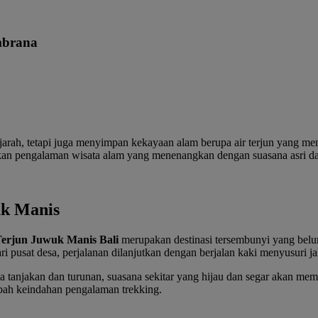
mbrana
jarah, tetapi juga menyimpan kekayaan alam berupa air terjun yang men
an pengalaman wisata alam yang menenangkan dengan suasana asri da
uk Manis
Terjun Juwuk Manis Bali
merupakan destinasi tersembunyi yang belu
i pusat desa, perjalanan dilanjutkan dengan berjalan kaki menyusuri jal
tanjakan dan turunan, suasana sekitar yang hijau dan segar akan mem
bah keindahan pengalaman trekking.