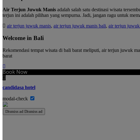
Air Terjun Juwuk Manis
adalah salah satu destinasi wisata tersem
terjun ini adalah pilihan yang sempurna. Jadi, jangan ragu untuk m
air terjun juwuk manis
,
air terjun juwuk manis bali
,
air terjun juwu
Welcome in Bali
Rekomendasi tempat wisata di bali barat meliputi, air terjun juwuk ma
barat
Book Now
candidasa hotel
modal-check
Dismiss ad
Dismiss ad