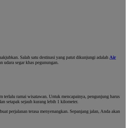
akjubkan. Salah satu destinasi yang patut dikunjungi adalah
Air
n udara segar khas pegunungan.
m terlalu ramai wisatawan. Untuk mencapainya, pengunjung harus
an setapak sejauh kurang lebih 1 kilometer.
buat perjalanan terasa menyenangkan. Sepanjang jalan, Anda akan