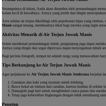
Sesampainya di lokasi, Anda akan disambut oleh pemandangan mem
kolam kecil di bawahnya. Airnya yang jernih dan dingin menciptaka
Area sekitar air terjun dikelilingi oleh pepohonan hijau yang rimbun,
Manis
sangat tenang, membuatnya ideal bagi mereka yang ingin menca
Aktivitas Menarik di Air Terjun Juwuk Manis
Selain menikmati pemandangan indah, pengunjung juga dapat melakuk
Airnya yang dingin dan segar dipercaya dapat menyegarkan tubuh sert
Bagi pecinta fotografi, tempat ini adalah surga yang menawarkan bany
Tips Berkunjung ke Air Terjun Juwuk Manis
Agar perjalanan ke
Air Terjun Juwuk Manis Jembrana
berjalan la
Gunakan alas kaki yang nyaman untuk trekking.
Bawa bekal air minum dan camilan, karena fasilitas di sekitar lo
Datanglah pagi hari untuk menghindari cuaca panas dan menikm
Tetap jaga kebersihan lingkungan dengan tidak membuang sa
Penutup