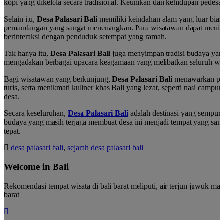
kopi yang dikelola secara tradisional. Keunikan dan kehidupan pedesa
Selain itu,
Desa Palasari Bali
memiliki keindahan alam yang luar bia
pemandangan yang sangat menenangkan. Para wisatawan dapat menikmati
berinteraksi dengan penduduk setempat yang ramah.
Tak hanya itu,
Desa Palasari Bali
juga menyimpan tradisi budaya yang
mengadakan berbagai upacara keagamaan yang melibatkan seluruh warg
Bagi wisatawan yang berkunjung,
Desa Palasari Bali
menawarkan pen
turis, serta menikmati kuliner khas Bali yang lezat, seperti nasi camp
desa.
Secara keseluruhan,
Desa Palasari Bali
adalah destinasi yang sempur
budaya yang masih terjaga membuat desa ini menjadi tempat yang sang
tepat.
desa palasari bali
,
sejarah desa palasari bali
Welcome in Bali
Rekomendasi tempat wisata di bali barat meliputi, air terjun juwuk ma
barat