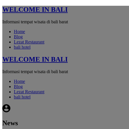
WELCOME IN BALI
Informasi tempat wisata di bali barat
Home
Blog
Lezat Restaurant
bali hotel
WELCOME IN BALI
Informasi tempat wisata di bali barat
Home
Blog
Lezat Restaurant
bali hotel
News