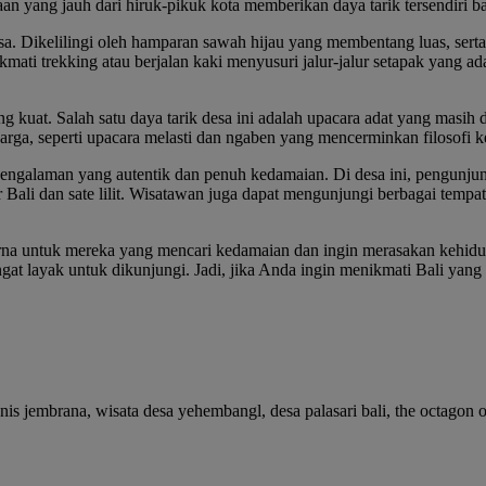
an yang jauh dari hiruk-pikuk kota memberikan daya tarik tersendiri b
sa. Dikelilingi oleh hamparan sawah hijau yang membentang luas, ser
 trekking atau berjalan kaki menyusuri jalur-jalur setapak yang ada d
 kuat. Salah satu daya tarik desa ini adalah upacara adat yang masih d
a, seperti upacara melasti dan ngaben yang mencerminkan filosofi keh
galaman yang autentik dan penuh kedamaian. Di desa ini, pengunjung
ur Bali dan sate lilit. Wisatawan juga dapat mengunjungi berbagai tempat
na untuk mereka yang mencari kedamaian dan ingin merasakan kehidupa
at layak untuk dikunjungi. Jadi, jika Anda ingin menikmati Bali yang 
nis jembrana, wisata desa yehembangl, desa palasari bali, the octagon o