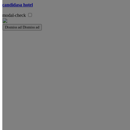
candidasa hotel
modal-check
Dismiss ad
Dismiss ad