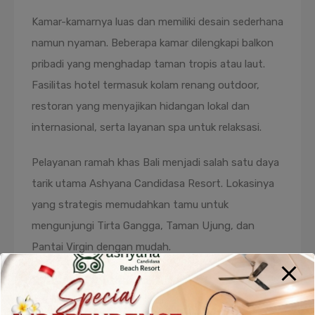
Kamar-kamarnya luas dan memiliki desain sederhana
namun nyaman. Beberapa kamar dilengkapi balkon
pribadi yang menghadap taman tropis atau laut.
Fasilitas hotel termasuk kolam renang outdoor,
restoran yang menyajikan hidangan lokal dan
internasional, serta layanan spa untuk relaksasi.
Pelayanan ramah khas Bali menjadi salah satu daya
tarik utama Ashyana Candidasa Resort. Lokasinya
yang strategis memudahkan tamu untuk
mengunjungi Tirta Gangga, Taman Ujung, dan
Pantai Virgin dengan mudah.
2. Rama Candidasa Resort & Spa
Rama Candidasa Resort & Spa merupakan
hotel