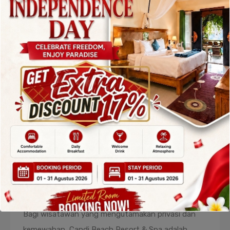
candidasa
yang menggabungkan kenyamanan
modern dengan nuansa tradisional Bali. Dikelilingi
taman tropis yang hijau, hotel ini menawarkan
suasana tenang dan akses langsung ke pantai.
Fasilitas unggulan termasuk spa tepi pantai, kolam
renang dengan pemandangan laut, dan restoran
yang menyajikan hidangan Indonesia serta
internasional. Hotel ini sangat cocok untuk
pasangan yang ingin menikmati liburan romantis
atau sekadar bersantai jauh dari keramaian.
3. Candi Beach Resort & Spa
Bagi wisatawan yang mengutamakan privasi dan
kemewahan, Candi Beach Resort & Spa adalah