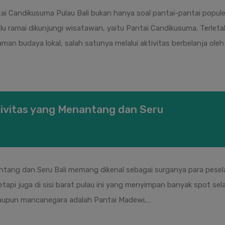
tai Candikusuma Pulau Bali bukan hanya soal pantai-pantai populer
lu ramai dikunjungi wisatawan, yaitu Pantai Candikusuma. Terletak
an budaya lokal, salah satunya melalui aktivitas berbelanja ole
ktivitas yang Menantang dan Seru
antang dan Seru Bali memang dikenal sebagai surganya para pesela
tapi juga di sisi barat pulau ini yang menyimpan banyak spot sel
 maupun mancanegara adalah Pantai Madewi,…