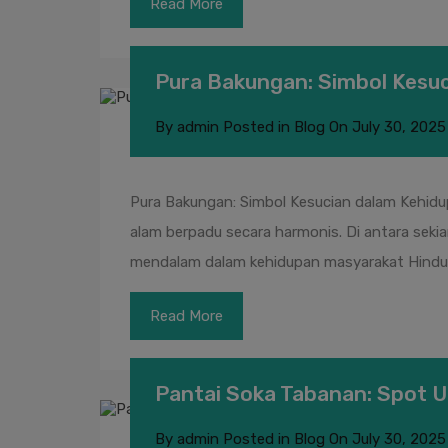
Read More
Pura Bakungan: Simbol Kesuc
By
admin
Posted in
Blog
On
July 30, 2025
Pura Bakungan: Simbol Kesucian dalam Kehidupan 
alam berpadu secara harmonis. Di antara seki
mendalam dalam kehidupan masyarakat Hindu B
Read More
Pantai Soka Tabanan: Spot U
By
admin
Posted in
Blog
On
July 30, 2025