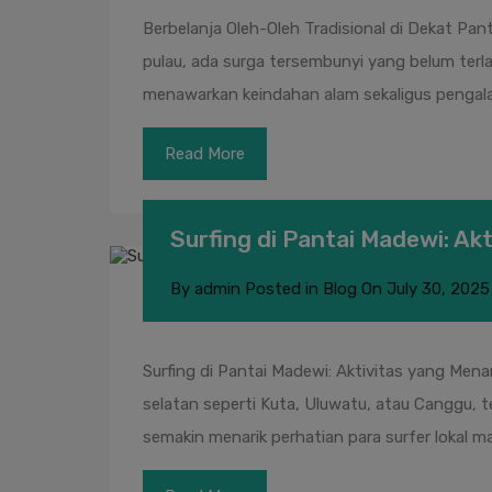
Berbelanja Oleh-Oleh Tradisional di Dekat Pan
pulau, ada surga tersembunyi yang belum terla
menawarkan keindahan alam sekaligus pengalam
Read More
Surfing di Pantai Madewi: A
By
admin
Posted in
Blog
On
July 30, 2025
Surfing di Pantai Madewi: Aktivitas yang Men
selatan seperti Kuta, Uluwatu, atau Canggu, te
semakin menarik perhatian para surfer lokal