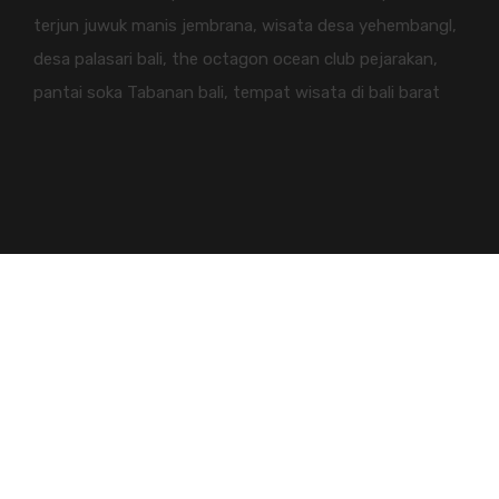
terjun juwuk manis jembrana, wisata desa yehembangl,
desa palasari bali, the octagon ocean club pejarakan,
pantai soka Tabanan bali, tempat wisata di bali barat