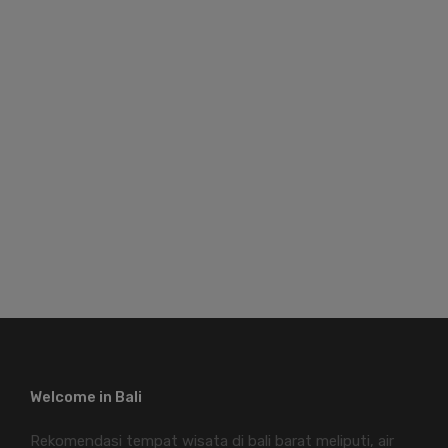
Welcome in Bali
Rekomendasi tempat wisata di bali barat meliputi, air