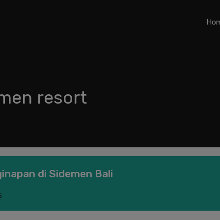
Ho
emen resort
inapan di Sidemen Bali
5