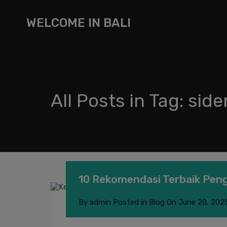
WELCOME IN BALI
All Posts in Tag: sid
10 Rekomendasi Terbaik Peng
By
admin
Posted in
Blog
On
June 20, 202