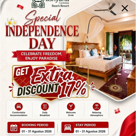
By
admin
Posted in
Blog
On
June 23, 2025
Pulau Bali adalah destinasi impian banyak
wisatawan dari seluruh dunia. Tak hanya terkenal
karena pantainya yang indah, pegunungan yang
menenangkan, dan budaya yang kaya, Bali juga
menawarkan pengalaman menginap yang luar biasa.
Dari hotel tepi pantai yang memanjakan mata
hingga resort di tengah sawah yang menyegarkan
pikiran, Bali punya semuanya. Dalam artikel ini, kami
sajikan…
Read More