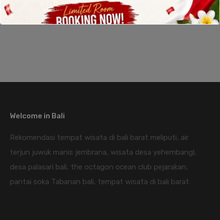
Welcome in Bali
Rekomendasi tempat wisata di bali barat meliputi, air
terjun juwuk manis jembrana, wisata desa yehembangl,
desa palasari bali, the octagon ocean club pejarakan,
pantai soka Tabanan bali, tempat wisata di bali barat