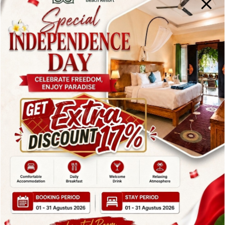
Pura Bakungan
Salah satu daya tarik utama
Pura Bakungan
adalah seni ukirannya yang luar biasa. Seperti
kebanyakan pura di Bali,
pura bakungan
dihiasi
dengan ukiran-ukiran rumit yang menggambarkan
kisah-kisah mitologi Hindu, dewa-dewa, serta alam
sekitar. Setiap detail ukiran di pura ini memiliki makna
filosofis yang mendalam dan menggambarkan
hubungan antara manusia, alam, dan Tuhan.
Seni ukir Bali yang ditampilkan di Pura Bakungan
adalah contoh yang sempurna dari keahlian para
pengukir Bali yang telah diwariskan turun-temurun.
Para pengukir menggunakan teknik tradisional