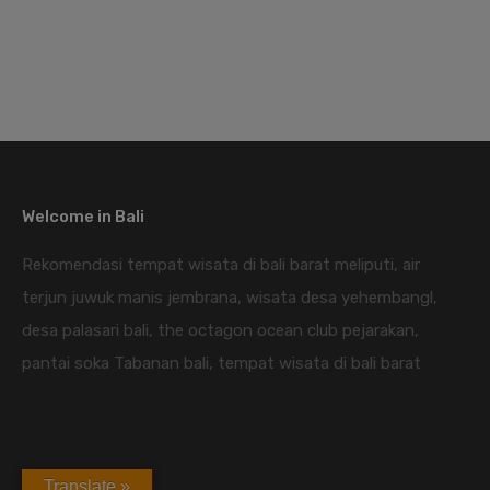
Welcome in Bali
Rekomendasi tempat wisata di bali barat meliputi, air
terjun juwuk manis jembrana, wisata desa yehembangl,
desa palasari bali, the octagon ocean club pejarakan,
pantai soka Tabanan bali, tempat wisata di bali barat
Translate »