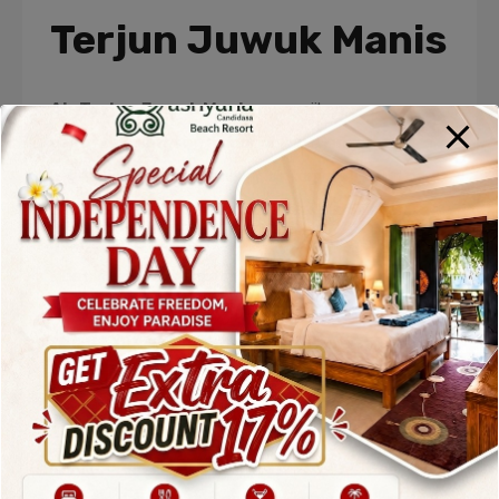
Terjun Juwuk Manis
Air Terjun Juwuk Manis
menyajikan
pemandangan yang menakjubkan. Dengan
ketinggian sekitar 20 meter, air terjun ini jatuh deras
dari tebing berbatu, menciptakan kabut air yang
menyegarkan. Dikelilingi oleh pepohonan hijau yang
lebat, suasana di sekitar air terjun sangat tenang
dan alami. Air yang jernih dan segar juga membuat
tempat ini ideal untuk berendam atau bermain air,
sambil menikmati kesejukan alam Bali Barat.
Selain itu,
air terjun Juwuk Manis Bali
memiliki
keunikan tersendiri karena bentuknya yang sedikit