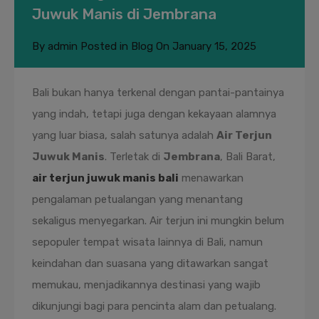
Juwuk Manis di Jembrana
By
admin
Posted in
Blog
On
January 15, 2025
Bali bukan hanya terkenal dengan pantai-pantainya
yang indah, tetapi juga dengan kekayaan alamnya
yang luar biasa, salah satunya adalah
Air Terjun
Juwuk Manis
. Terletak di
Jembrana
, Bali Barat,
air terjun juwuk manis bali
menawarkan
pengalaman petualangan yang menantang
sekaligus menyegarkan. Air terjun ini mungkin belum
sepopuler tempat wisata lainnya di Bali, namun
keindahan dan suasana yang ditawarkan sangat
memukau, menjadikannya destinasi yang wajib
dikunjungi bagi para pencinta alam dan petualang.