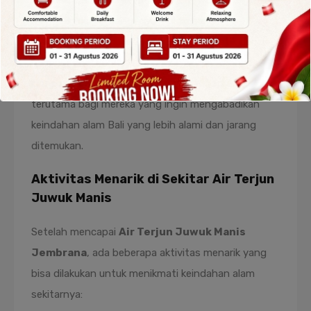
berbeda dari air terjun pada umumnya. Air terjun ini
mengalir melalui celah-celah batu besar,
menciptakan tampilan yang sangat artistik dan
mempesona. Pemandangan ini menjadikannya
tempat yang sangat cocok untuk fotografi,
terutama bagi mereka yang ingin mengabadikan
keindahan alam Bali yang lebih alami dan jarang
ditemukan.
Aktivitas Menarik di Sekitar Air Terjun
Juwuk Manis
Setelah mencapai
Air Terjun Juwuk Manis
Jembrana
, ada beberapa aktivitas menarik yang
bisa dilakukan untuk menikmati keindahan alam
sekitarnya: