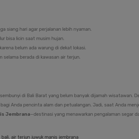
ga siang hari agar perjalanan lebih nyaman.
lur bisa licin saat musim hujan.
arena belum ada warung di dekat lokasi.
m selama berada di kawasan air terjun.
sembunyi di Bali Barat yang belum banyak dijamah wisatawan. 
 bagi Anda pencinta alam dan petualangan. Jadi, saat Anda menje
nis Jembrana
—destinasi yang menawarkan pengalaman segar dan
 bali
,
air terjun juwuk manis jembrana