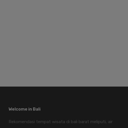
Welcome in Bali
Rekomendasi tempat wisata di bali barat meliputi, air