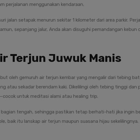
jam perjalanan menggunakan kendaraan.
ri jalan setapak menurun sekitar 1 kilometer dari area parkir. Pe
Namun, sepanjang jalur, Anda akan disuguhi pemandangan kebun ce
ir Terjun Juwuk Manis
ut oleh gemuruh air terjun kembar yang mengalir dari tebing batu 
g atau sekadar berendam kaki. Dikelilingi oleh tebing tinggi da
ocok untuk meditasi alami atau healing trip.
 bagian tengah, sehingga pastikan tetap berhati-hati jika ingin b
 baik itu lanskap air terjun maupun suasana hijau sekelilingnya.