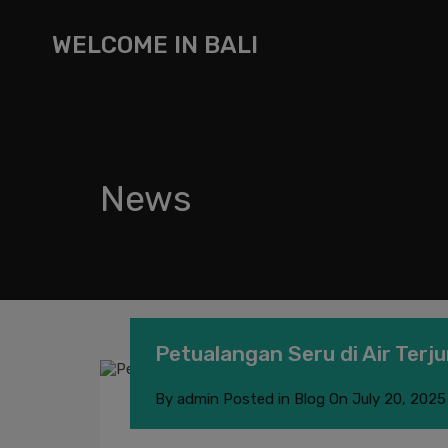
WELCOME IN BALI
News
Petualangan Seru di Air Terj
By
admin
Posted in
Blog
On
July 20, 2025