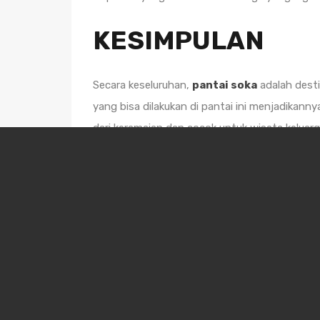
KESIMPULAN
Secara keseluruhan,
pantai soka
adalah desti
yang bisa dilakukan di pantai ini menjadikann
dari keramaian dan cocok untuk wisata keluar
candidasa hotel
candidasa restaurant
candida
pantai soka
,
pantai soka bali
,
pantai soka b