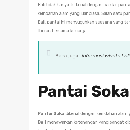
Bali tidak hanya terkenal dengan pantai-pant
keindahan alam yang luar biasa. Salah satu p
Bali, pantai ini menyuguhkan suasana yang t
liburan bersama keluarga.
Baca juga :
informasi wisata bal
Pantai Soka
Pantai Soka
dikenal dengan keindahan alam y
Bali
menawarkan ketenangan yang sangat dibu