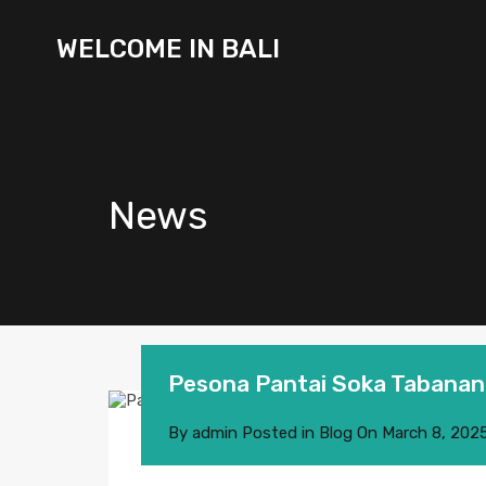
WELCOME IN BALI
News
Pesona Pantai Soka Tabanan 
By
admin
Posted in
Blog
On
March 8, 202