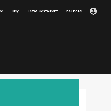
me
Blog
Lezat Restaurant
bali hotel