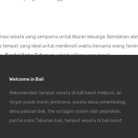
nasi wisata yang sempurna untuk liburan keluarga. Keindahan ala
ya tempat yang ideal untuk menikmati waktu bersama orang tercin
ga,
Pantai Soka Tabanan
adalah pilihan yang tepat.
sa hotel
Welcome in Bali
Rekomendasi tempat wisata di bali barat meliputi, air
each
,
pantai soka indah
,
pantai soka indah bali
,
pantai soka taban
terjun juwuk manis jembrana, wisata desa yehembangl,
desa palasari bali, the octagon ocean club pejarakan,
pantai soka Tabanan bali, tempat wisata di bali barat