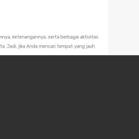
mnya, ketenangannya, serta berbagai aktivitas
ta. Jadi, jika Anda mencari tempat yang jauh
an