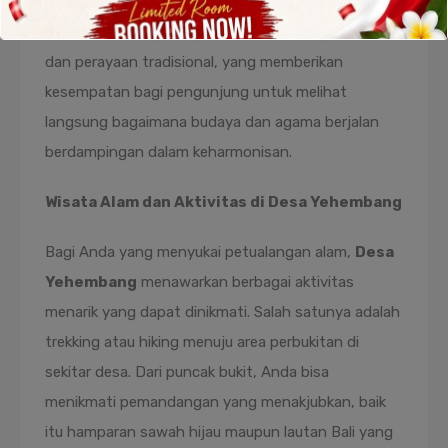
perkembangan agama Katolik di Bali. Masyarakat
setempat sering mengadakan acara keagamaan
dan perayaan tradisional, yang memberikan
kesempatan bagi pengunjung untuk melihat
langsung bagaimana budaya dan agama berjalan
berdampingan dalam keharmonisan.
Wisata Alam dan Aktivitas di Desa Yehembang
Bagi Anda yang menyukai petualangan alam,
Desa
Yehembang
menawarkan berbagai aktivitas
menarik yang dapat dinikmati. Salah satunya adalah
trekking atau hiking menuju area perbukitan di
sekitar desa. Dari puncak bukit, Anda bisa
menikmati pemandangan yang menakjubkan, baik
itu hamparan sawah hijau maupun lautan Bali yang