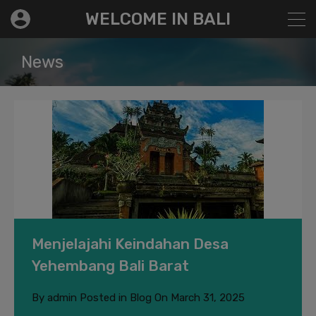
modal-check
WELCOME IN BALI
News
Menjelajahi Keindahan Desa
Yehembang Bali Barat
By
admin
Posted in
Blog
On
March 31, 2025