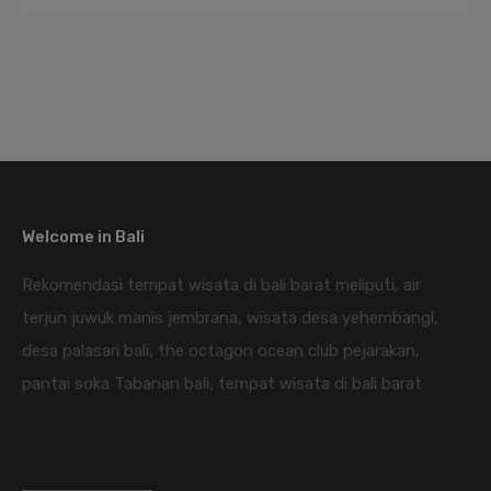
Welcome in Bali
Rekomendasi tempat wisata di bali barat meliputi, air
terjun juwuk manis jembrana, wisata desa yehembangl,
desa palasari bali, the octagon ocean club pejarakan,
pantai soka Tabanan bali, tempat wisata di bali barat