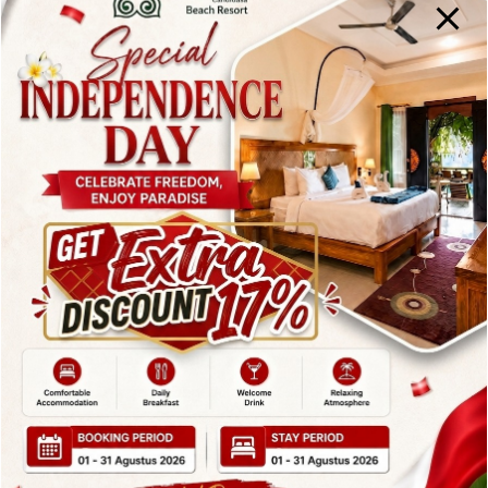
Desa Yehembang
juga dikenal sebagai
desa
katolik di Bali
, yang menjadi salah satu daya tarik
unik di pulau ini. Meskipun Bali mayoritas beragama
Hindu, kehadiran desa katolik seperti
Desa
Yehembang
memberikan warna yang berbeda
dalam keberagaman budaya dan agama di Bali.
Masyarakat di desa ini sangat ramah dan penuh
dengan tradisi yang masih dilestarikan hingga kini.
Di desa ini, Anda dapat mengunjungi
Gereja
Katolik Yeh Embang
, yang menjadi pusat
kegiatan agama bagi penduduk setempat. Gereja ini
tidak hanya sebagai tempat ibadah, tetapi juga
merupakan simbol dari sejarah panjang