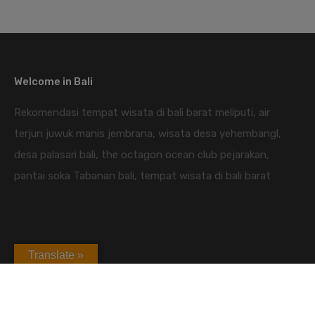
Welcome in Bali
Rekomendasi tempat wisata di bali barat meliputi, air
terjun juwuk manis jembrana, wisata desa yehembangl,
desa palasari bali, the octagon ocean club pejarakan,
pantai soka Tabanan bali, tempat wisata di bali barat
Translate »
candidasa hotel