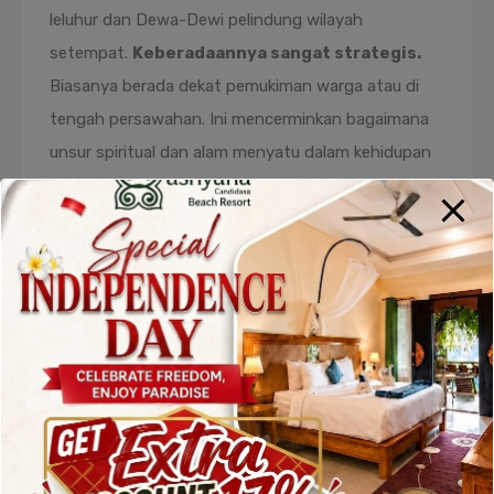
leluhur dan Dewa-Dewi pelindung wilayah
setempat.
Keberadaannya sangat strategis.
Biasanya berada dekat pemukiman warga atau di
tengah persawahan. Ini mencerminkan bagaimana
unsur spiritual dan alam menyatu dalam kehidupan
masyarakat Bali.
Dalam riwayat Pura Bakungan
, tercatat bahwa
pura ini kerap digunakan untuk upacara penting.
Beberapa di antaranya adalah odalan (hari jadi pura),
melasti, dan upacara pembersihan alam. Semua
ritual ini memperlihatkan peran penting pura dalam
menjaga keseimbangan spiritual masyarakat sekitar.
Hal ini menunjukkan bahwa