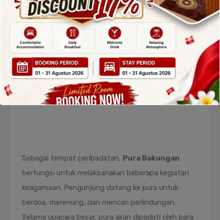
keberadaannya selalu sangat selaras dengan
kalender keagamaan Hindu di Bali.
Fungsi Religius:
Locus Sakral untuk
Pemurnian Diri
Fungsi Sosial dan Religius Pura Bakungan dalam
Kehidupan Masyarakat
Sebagai tempat peribadatan,
Pura Bakungan
berfungsi untuk melaksanakan beberapa kegiatan
keagamaan. Pengunjung datang ke pura untuk
berdoa, merenung, dan mencari perlindungan.
Selama upacara besar, pura akan dipadati oleh para