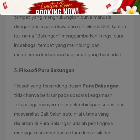
Pencipta. Dalam ajaran Hindu Bali, pura adalah
tempat yang menghubungkan dunia manusia
dengan dunia para dewa dan roh leluhur. Oleh karena
itu, nama “Bakungan” menggambarkan fungsi pura
ini sebagai tempat yang melindungi dan
memberikan kedamaian bagi umat yang beribadah.
3.
Filosofi Pura Bakungan
Filosofi yang terkandung dalam
Pura Bakungan
tidak hanya berkisar pada upacara keagamaan,
tetapi juga menyentuh aspek kehidupan sehari-hari
masyarakat Bali. Salah satu nilai utama yang
diajarkan di Pura Bakungan adalah pentingnya
menjaga keseimbangan antara dunia fisik dan