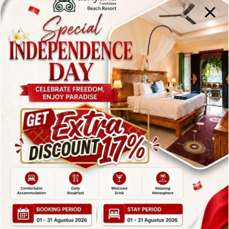
2.
Asal Mula Nama
Pura Bakungan
Nama
Pura Bakungan
memiliki makna yang
mendalam dalam budaya Bali. “Bakungan” berasal
dari bahasa Bali yang memiliki arti sebagai tempat
perlindungan atau tempat suci. Nama ini
mencerminkan peran penting dari pura ini sebagai
tempat suci yang memberi perlindungan rohani bagi
umat Hindu Bali yang datang untuk berdoa dan
memohon berkah.
Secara simbolis,
Pura Bakungan
menggambarkan
hubungan manusia dengan alam semesta dan Sang