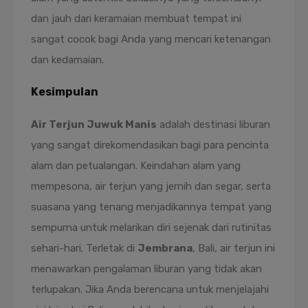
dan jauh dari keramaian membuat tempat ini
sangat cocok bagi Anda yang mencari ketenangan
dan kedamaian.
Kesimpulan
Air Terjun Juwuk Manis
adalah destinasi liburan
yang sangat direkomendasikan bagi para pencinta
alam dan petualangan. Keindahan alam yang
mempesona, air terjun yang jernih dan segar, serta
suasana yang tenang menjadikannya tempat yang
sempurna untuk melarikan diri sejenak dari rutinitas
sehari-hari. Terletak di
Jembrana
, Bali, air terjun ini
menawarkan pengalaman liburan yang tidak akan
terlupakan. Jika Anda berencana untuk menjelajahi