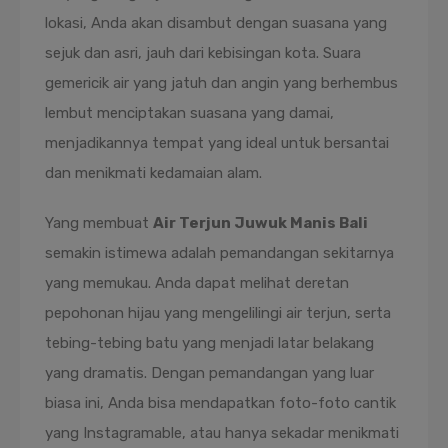
lokasi, Anda akan disambut dengan suasana yang
sejuk dan asri, jauh dari kebisingan kota. Suara
gemericik air yang jatuh dan angin yang berhembus
lembut menciptakan suasana yang damai,
menjadikannya tempat yang ideal untuk bersantai
dan menikmati kedamaian alam.
Yang membuat
Air Terjun Juwuk Manis Bali
semakin istimewa adalah pemandangan sekitarnya
yang memukau. Anda dapat melihat deretan
pepohonan hijau yang mengelilingi air terjun, serta
tebing-tebing batu yang menjadi latar belakang
yang dramatis. Dengan pemandangan yang luar
biasa ini, Anda bisa mendapatkan foto-foto cantik
yang Instagramable, atau hanya sekadar menikmati