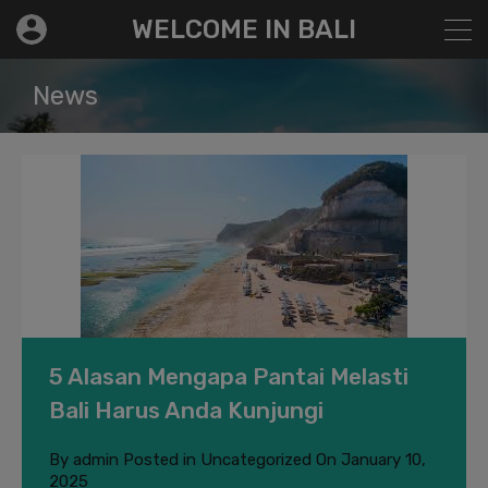
modal-check
WELCOME IN BALI
News
5 Alasan Mengapa Pantai Melasti
Bali Harus Anda Kunjungi
By
admin
Posted in
Uncategorized
On
January 10,
2025