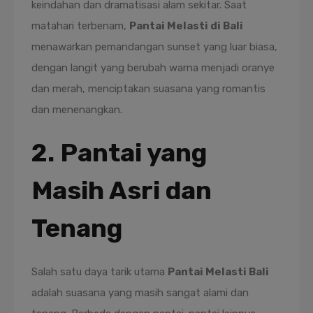
keindahan dan dramatisasi alam sekitar. Saat
matahari terbenam,
Pantai Melasti di Bali
menawarkan pemandangan sunset yang luar biasa,
dengan langit yang berubah warna menjadi oranye
dan merah, menciptakan suasana yang romantis
dan menenangkan.
2.
Pantai yang
Masih Asri dan
Tenang
Salah satu daya tarik utama
Pantai Melasti Bali
adalah suasana yang masih sangat alami dan