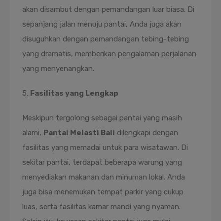
akan disambut dengan pemandangan luar biasa. Di
sepanjang jalan menuju pantai, Anda juga akan
disuguhkan dengan pemandangan tebing-tebing
yang dramatis, memberikan pengalaman perjalanan
yang menyenangkan.
5.
Fasilitas yang Lengkap
Meskipun tergolong sebagai pantai yang masih
alami,
Pantai Melasti Bali
dilengkapi dengan
fasilitas yang memadai untuk para wisatawan. Di
sekitar pantai, terdapat beberapa warung yang
menyediakan makanan dan minuman lokal. Anda
juga bisa menemukan tempat parkir yang cukup
luas, serta fasilitas kamar mandi yang nyaman.