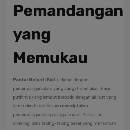
Pemandangan
yang
Memukau
Pantai Melasti Bali
terkenal dengan
pemandangan alam yang sangat memukau. Pasir
putihnya yang lembut berpadu dengan air laut yang
jernih dan biru kehijauan menciptakan
pemandangan yang sangat indah. Pantai ini
dikelilingi oleh tebing-tebing besar yang menambah