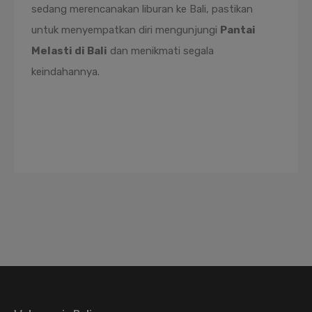
sedang merencanakan liburan ke Bali, pastikan
untuk menyempatkan diri mengunjungi
Pantai
Melasti di Bali
dan menikmati segala
keindahannya.
candidasa hotel
candidasa restaurant
candidasa
hotel